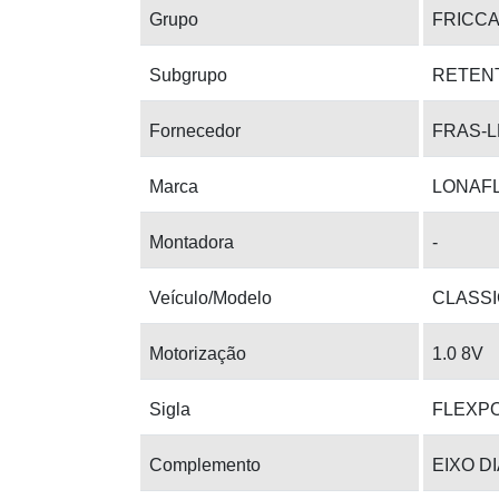
Grupo
FRICC
Subgrupo
RETEN
Fornecedor
FRAS-L
Marca
LONAF
Montadora
-
Veículo/Modelo
CLASSI
Motorização
1.0 8V
Sigla
FLEXP
Complemento
EIXO D