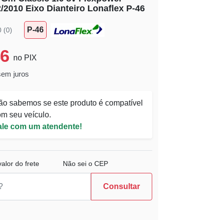
2/2010 Eixo Dianteiro Lonaflex P-46
P-46
0 (0)
46
no PIX
sem juros
ão sabemos se este produto é compatível
m seu veículo.
ale com um atendente!
alor do frete
Não sei o CEP
Consultar