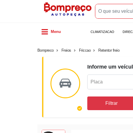
Menu
CLIMATIZACAO
DIRE
Bompreco
Freios
Friccao
Retentor freio
Informe um veícul
Filtrar