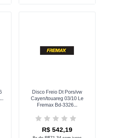
6
Disco Freio Dt Pors/vw
..
Cayen/touareg 03/10 Le
Fremax Bd-3326...
R$ 542,19
8x de R$71,34 sem juros