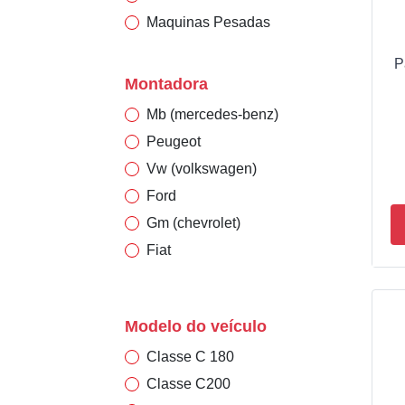
Maquinas Pesadas
P
Montadora
Mb (mercedes-benz)
Peugeot
Vw (volkswagen)
Ford
Gm (chevrolet)
Fiat
Alfa Romeo
Audi
Modelo do veículo
Gurgel
Classe C 180
Citroen
Classe C200
Renault