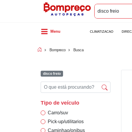
Menu
CLIMATIZACAO
DIRE
Bompreco
Busca
disco freio
Tipo de veículo
Carro/suv
Pick-up/utilitarios
Caminhao/onibus