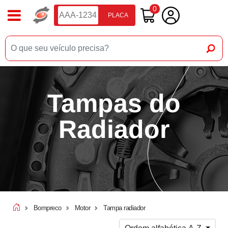
0
PLACA
Tampas do
Radiador
Bompreco
Motor
Tampa radiador