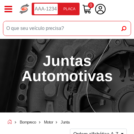
0
PLACA
Juntas
Automotivas
Bompreco
Motor
Junta