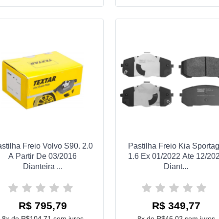
stilha Freio Volvo S90. 2.0
Pastilha Freio Kia Sporta
A Partir De 03/2016
1.6 Ex 01/2022 Ate 12/20
Dianteira ...
Diant...
R$ 795,79
R$ 349,77
8x de R$104,71 sem juros
8x de R$46,02 sem juros