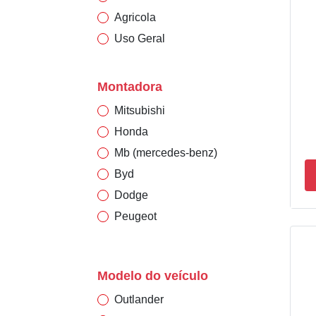
Agricola
Uso Geral
Montadora
Mitsubishi
Honda
Mb (mercedes-benz)
Byd
Dodge
Peugeot
Gm (chevrolet)
Citroen
Modelo do veículo
Toyota
Outlander
Ford