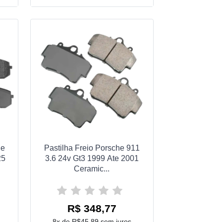
ge
Pastilha Freio Porsche 911
25
3.6 24v Gt3 1999 Ate 2001
Ceramic...
R$ 348,77
8x de R$45,89 sem juros