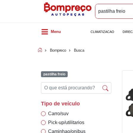
Menu
CLIMATIZACAO
DIRE
Bompreco
Busca
pastilha freio
Tipo de veículo
Carro/suv
Pick-up/utilitarios
Caminhao/onibus