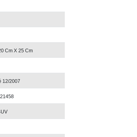
20 Cm X 25 Cm
é 12/2007
21458
SUV