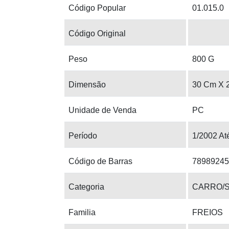
Código Popular
01.015.0
Código Original
Peso
800 G
Dimensão
30 Cm X 
Unidade de Venda
PC
Período
1/2002 At
Código de Barras
78989245
Categoria
CARRO/
Familia
FREIOS