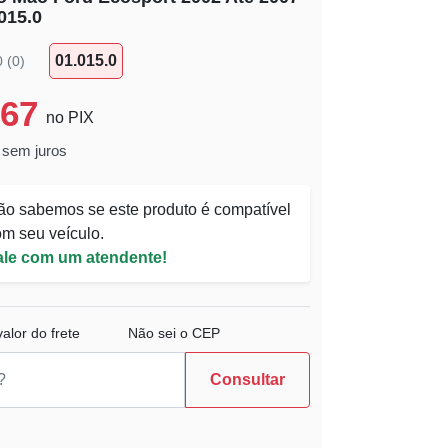
015.0
01.015.0
0 (0)
,67
no PIX
 sem juros
ão sabemos se este produto é compatível
m seu veículo.
ale com um atendente!
alor do frete
Não sei o CEP
Consultar