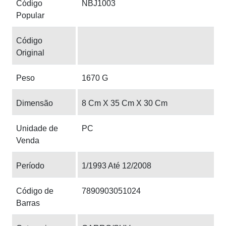
Código
NBJ1003
Popular
Código
Original
Peso
1670 G
Dimensão
8 Cm X 35 Cm X 30 Cm
Unidade de
PC
Venda
Período
1/1993 Até 12/2008
Código de
7890903051024
Barras