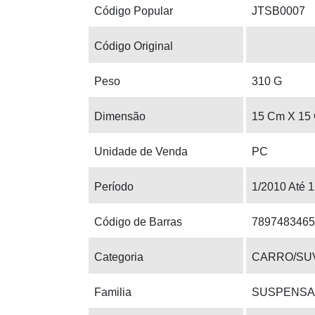
Código Popular
JTSB0007
Código Original
Peso
310 G
Dimensão
15 Cm X 15
Unidade de Venda
PC
Período
1/2010 Até 
Código de Barras
7897483465
Categoria
CARRO/SU
Familia
SUSPENS