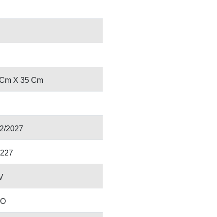
 Cm X 35 Cm
12/2027
227
V
AO