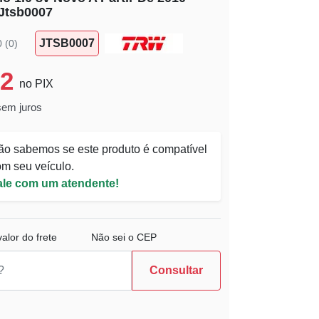
 Jtsb0007
JTSB0007
0 (0)
52
no PIX
sem juros
ão sabemos se este produto é compatível
m seu veículo.
ale com um atendente!
alor do frete
Não sei o CEP
Consultar