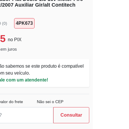
/2007 Auxiliar Gir/alt Contitech
4PK673
0 (0)
45
no PIX
sem juros
ão sabemos se este produto é compatível
m seu veículo.
ale com um atendente!
alor do frete
Não sei o CEP
Consultar