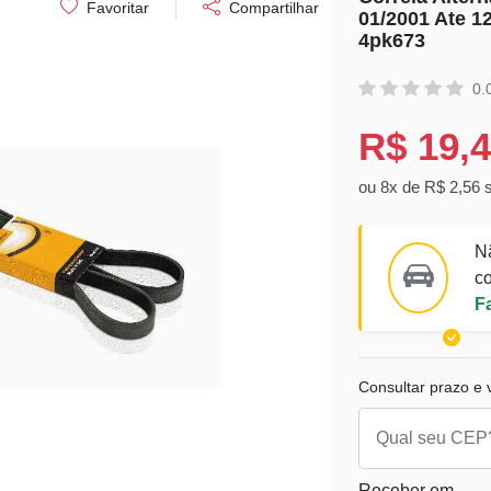
Favoritar
Compartilhar
01/2001 Ate 12
4pk673
0.
R$ 19,
ou 8x de R$ 2,56 
N
co
F
Consultar prazo e v
Receber em