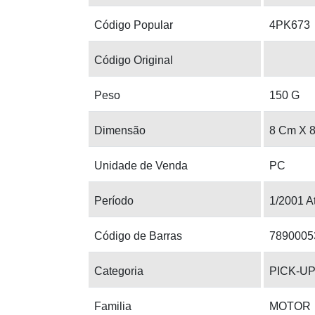
Código Popular
4PK673
Código Original
Peso
150 G
Dimensão
8 Cm X 
Unidade de Venda
PC
Período
1/2001 A
Código de Barras
7890005
Categoria
PICK-UP
Familia
MOTOR