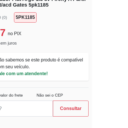
lt/acd Gates 5pk1185
5PK1185
0 (0)
37
no PIX
sem juros
ão sabemos se este produto é compatível
m seu veículo.
ale com um atendente!
alor do frete
Não sei o CEP
Consultar