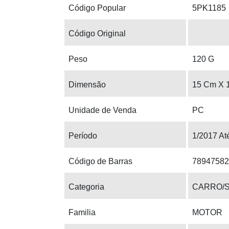
Código Popular
5PK1185
Código Original
Peso
120 G
Dimensão
15 Cm X 
Unidade de Venda
PC
Período
1/2017 At
Código de Barras
78947582
Categoria
CARRO/
Familia
MOTOR