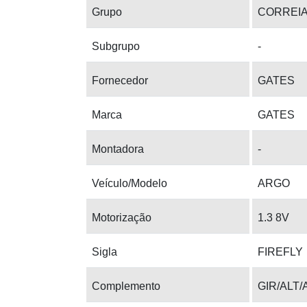
Grupo
CORREI
Subgrupo
-
Fornecedor
GATES
Marca
GATES
Montadora
-
Veículo/Modelo
ARGO
Motorização
1.3 8V
Sigla
FIREFLY
Complemento
GIR/ALT