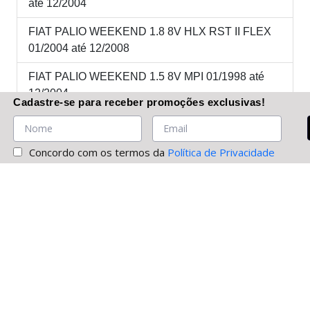
até 12/2004
FIAT PALIO WEEKEND 1.8 8V HLX RST II FLEX
01/2004 até 12/2008
FIAT PALIO WEEKEND 1.5 8V MPI 01/1998 até
12/2004
Cadastre-se
para receber promoções
exclusivas
!
FIAT PALIO WEEKEND 1.6 16V SPORT 01/1997
até 12/2003
Concordo com os termos da
Política de Privacidade
FIAT PALIO WEEKEND 1.6 16V STILE 01/1997
até 12/2003
FIAT PALIO WEEKEND 1.8 8V STILE RST
01/2003 até 12/2004
FIAT PALIO WEEKEND 1.6 16V TREKKING
01/2012 até 12/2016
FIAT PALIO WEEKEND 1.6 16V TREKKING RST