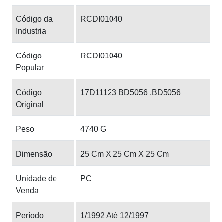
Código da
RCDI01040
Industria
Código
RCDI01040
Popular
Código
17D11123 BD5056 ,BD5056
Original
Peso
4740 G
Dimensão
25 Cm X 25 Cm X 25 Cm
Unidade de
PC
Venda
Período
1/1992 Até 12/1997