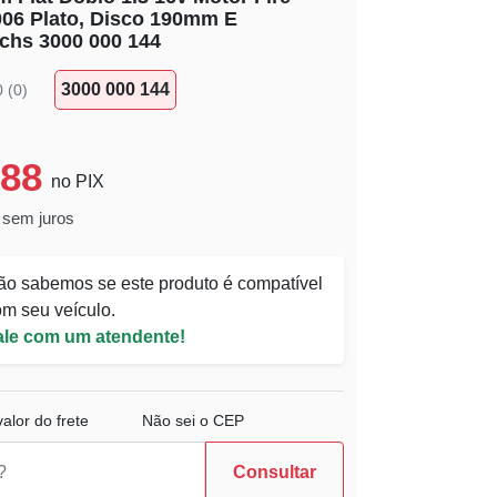
006 Plato, Disco 190mm E
chs 3000 000 144
3000 000 144
0 (0)
,88
no PIX
 sem juros
ão sabemos se este produto é compatível
m seu veículo.
ale com um atendente!
alor do frete
Não sei o CEP
Consultar