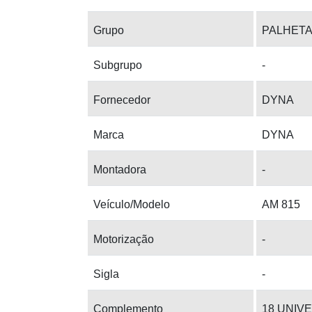
Grupo
PALHET
Subgrupo
-
Fornecedor
DYNA
Marca
DYNA
Montadora
-
Veículo/Modelo
AM 815
Motorização
-
Sigla
-
Complemento
18 UNIV