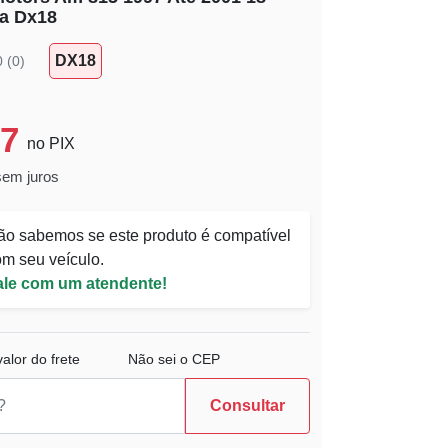
na Dx18
DX18
0 (0)
67
no PIX
sem juros
ão sabemos se este produto é compatível
m seu veículo.
ale com um atendente!
alor do frete
Não sei o CEP
Consultar