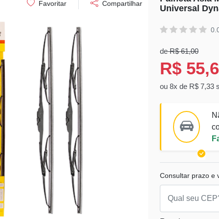
Favoritar
Compartilhar
Universal Dy
0.
de
R$ 61,00
R$ 55,
ou 8x de R$ 7,33 
N
co
F
Consultar prazo e v