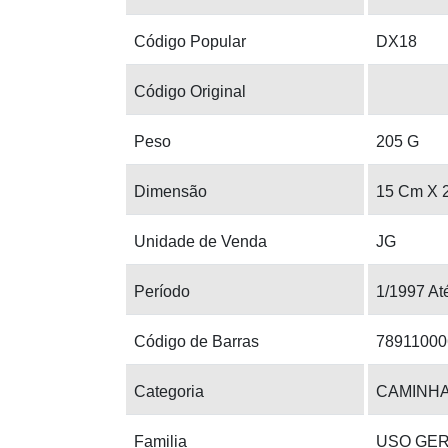
Código Popular
DX18
Código Original
Peso
205 G
Dimensão
15 Cm X 
Unidade de Venda
JG
Período
1/1997 At
Código de Barras
78911000
Categoria
CAMINHA
Familia
USO GE