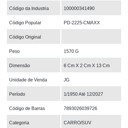
Código da Industria
100000341490
Código Popular
PD-2225-CMAXX
Código Original
Peso
1570 G
Dimensão
6 Cm X 2 Cm X 13 Cm
Unidade de Venda
JG
Período
1/1950 Até 12/2027
Código de Barras
7893026039726
Categoria
CARRO/SUV