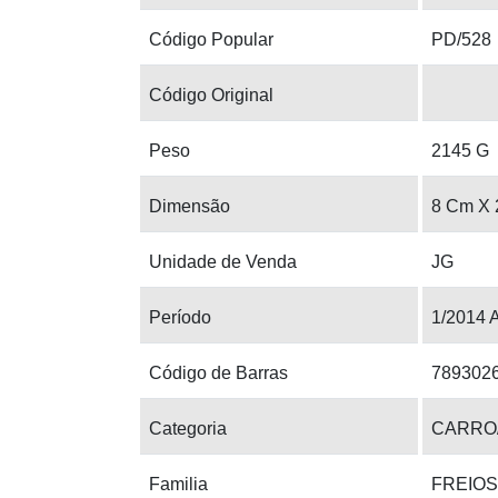
Código Popular
PD/528
Código Original
Peso
2145 G
Dimensão
8 Cm X 
Unidade de Venda
JG
Período
1/2014 
Código de Barras
789302
Categoria
CARRO
Familia
FREIOS