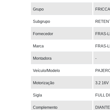
Grupo
FRICC
Subgrupo
RETEN
Fornecedor
FRAS-L
Marca
FRAS-L
Montadora
-
Veículo/Modelo
PAJER
Motorização
3.2 16V
Sigla
FULL D
Complemento
DIANTE