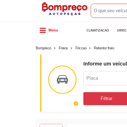
Menu
CLIMATIZACAO
DIRE
Bompreco
Freios
Friccao
Retentor freio
Informe um veícul
Filtrar