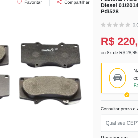
Favoritar
Compartilhar
Diesel 01/2014
Pd/528
0.
R$ 220
ou 8x de R$ 28,95
N
co
F
Consultar prazo e v
Receber em