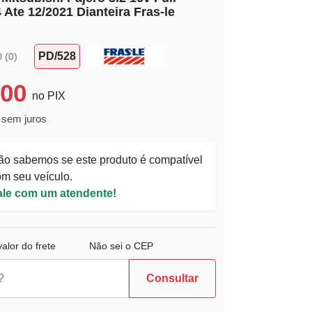
 Ate 12/2021 Dianteira Fras-le
PD/528
0 (0)
,00
no PIX
 sem juros
ão sabemos se este produto é compatível
m seu veículo.
ale com um atendente!
alor do frete
Não sei o CEP
Consultar