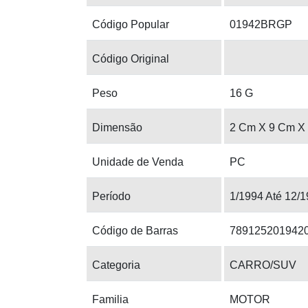
Código Popular
01942BRGP
Código Original
Peso
16 G
Dimensão
2 Cm X 9 Cm X
Unidade de Venda
PC
Período
1/1994 Até 12/
Código de Barras
789125201942
Categoria
CARRO/SUV
Familia
MOTOR