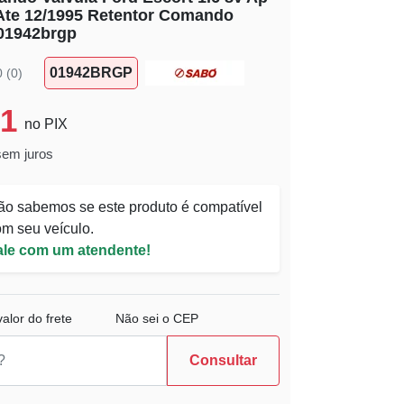
Ate 12/1995 Retentor Comando
 01942brgp
01942BRGP
0 (0)
91
no PIX
sem juros
ão sabemos se este produto é compatível
m seu veículo.
ale com um atendente!
alor do frete
Não sei o CEP
Consultar