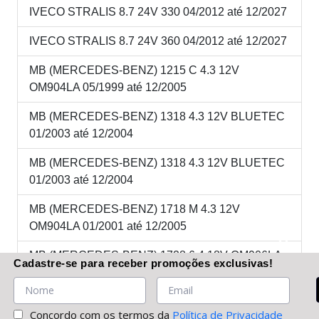
IVECO STRALIS 8.7 24V 330 04/2012 até 12/2027
IVECO STRALIS 8.7 24V 360 04/2012 até 12/2027
MB (MERCEDES-BENZ) 1215 C 4.3 12V
OM904LA 05/1999 até 12/2005
MB (MERCEDES-BENZ) 1318 4.3 12V BLUETEC
01/2003 até 12/2004
MB (MERCEDES-BENZ) 1318 4.3 12V BLUETEC
01/2003 até 12/2004
MB (MERCEDES-BENZ) 1718 M 4.3 12V
OM904LA 01/2001 até 12/2005
MB (MERCEDES-BENZ) 1728 6.4 18V OM906LA
Cadastre-se
para receber promoções
exclusivas
!
04/2003 até 01/2006
MB (MERCEDES-BENZ) 2423K 6.4 18V OM906LA
Concordo com os termos da
Política de Privacidade
05/1999 até 01/2006