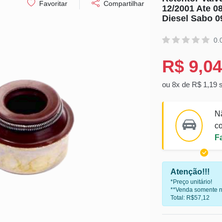
Favoritar
Compartilhar
12/2001 Ate 
Diesel Sabo 0
0.
R$ 9,04
ou 8x de R$ 1,19 
N
co
F
Atenção!!!
*Preço unitário!
**Venda somente n
Total: R$57,12