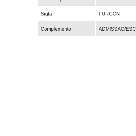
Sigla
FURGON
Complemento
ADMISSAO/ESC