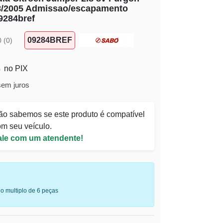
08/2005 Admissao/escapamento
9284bref
09284BREF
0 (0)
no PIX
sem juros
ão sabemos se este produto é compatível
m seu veículo.
ale com um atendente!
o multiplo de 6 peças