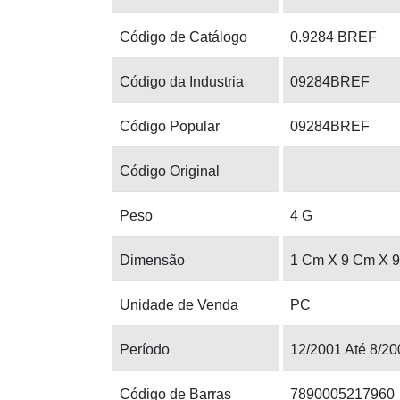
Código de Catálogo
0.9284 BREF
Código da Industria
09284BREF
Código Popular
09284BREF
Código Original
Peso
4 G
Dimensão
1 Cm X 9 Cm X 
Unidade de Venda
PC
Período
12/2001 Até 8/20
Código de Barras
7890005217960