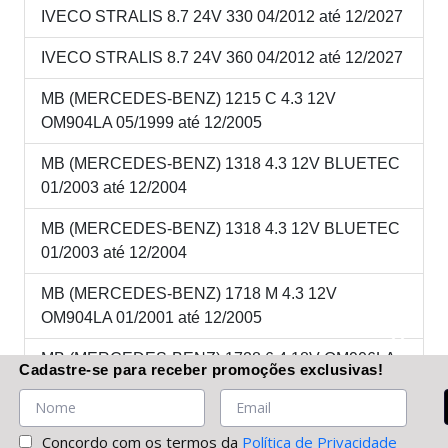
IVECO STRALIS 8.7 24V 330 04/2012 até 12/2027
IVECO STRALIS 8.7 24V 360 04/2012 até 12/2027
MB (MERCEDES-BENZ) 1215 C 4.3 12V
OM904LA 05/1999 até 12/2005
MB (MERCEDES-BENZ) 1318 4.3 12V BLUETEC
01/2003 até 12/2004
MB (MERCEDES-BENZ) 1318 4.3 12V BLUETEC
01/2003 até 12/2004
MB (MERCEDES-BENZ) 1718 M 4.3 12V
OM904LA 01/2001 até 12/2005
MB (MERCEDES-BENZ) 1728 6.4 18V OM906LA
Cadastre-se
para receber promoções
exclusivas
!
04/2003 até 01/2006
MB (MERCEDES-BENZ) 2423K 6.4 18V OM906LA
Concordo com os termos da
Política de Privacidade
05/1999 até 01/2006