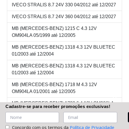
IVECO STRALIS 8.7 24V 330 04/2012 até 12/2027
IVECO STRALIS 8.7 24V 360 04/2012 até 12/2027
MB (MERCEDES-BENZ) 1215 C 4.3 12V
OM904LA 05/1999 até 12/2005
MB (MERCEDES-BENZ) 1318 4.3 12V BLUETEC
01/2003 até 12/2004
MB (MERCEDES-BENZ) 1318 4.3 12V BLUETEC
01/2003 até 12/2004
MB (MERCEDES-BENZ) 1718 M 4.3 12V
OM904LA 01/2001 até 12/2005
MB (MERCEDES-BENZ) 1728 6.4 18V OM906LA
Cadastre-se
para receber promoções
exclusivas
!
04/2003 até 01/2006
MB (MERCEDES-BENZ) 2423K 6.4 18V OM906LA
Concordo com os termos da
Política de Privacidade
05/1999 até 01/2006