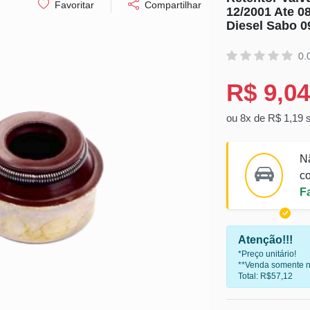
Favoritar
Compartilhar
12/2001 Ate 
Diesel Sabo 0
0.
R$ 9,04
ou 8x de R$ 1,19 
N
co
F
Atenção!!!
*Preço unitário!
**Venda somente n
Total: R$57,12