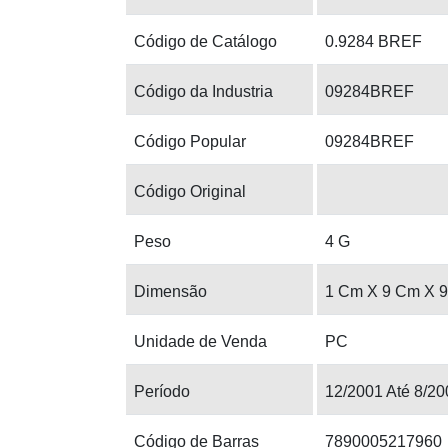
Código de Catálogo
0.9284 BREF
Código da Industria
09284BREF
Código Popular
09284BREF
Código Original
Peso
4 G
Dimensão
1 Cm X 9 Cm X 
Unidade de Venda
PC
Período
12/2001 Até 8/20
Código de Barras
7890005217960