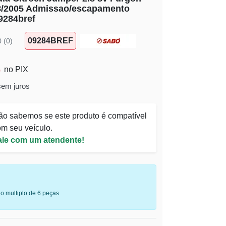
08/2005 Admissao/escapamento
9284bref
09284BREF
0 (0)
no PIX
sem juros
ão sabemos se este produto é compatível
m seu veículo.
ale com um atendente!
o multiplo de 6 peças