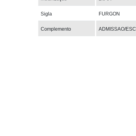
Sigla
FURGON
Complemento
ADMISSAO/ESC