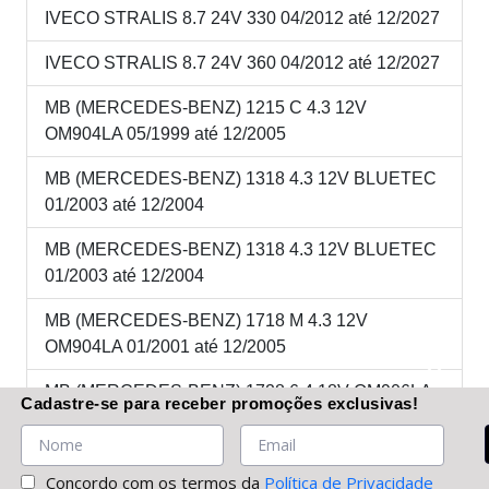
IVECO STRALIS 8.7 24V 330 04/2012 até 12/2027
IVECO STRALIS 8.7 24V 360 04/2012 até 12/2027
MB (MERCEDES-BENZ) 1215 C 4.3 12V
OM904LA 05/1999 até 12/2005
MB (MERCEDES-BENZ) 1318 4.3 12V BLUETEC
01/2003 até 12/2004
MB (MERCEDES-BENZ) 1318 4.3 12V BLUETEC
01/2003 até 12/2004
MB (MERCEDES-BENZ) 1718 M 4.3 12V
OM904LA 01/2001 até 12/2005
MB (MERCEDES-BENZ) 1728 6.4 18V OM906LA
Cadastre-se
para receber promoções
exclusivas
!
04/2003 até 01/2006
MB (MERCEDES-BENZ) 2423K 6.4 18V OM906LA
Concordo com os termos da
Política de Privacidade
05/1999 até 01/2006