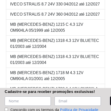
IVECO STRALIS 8.7 24V 330 04/2012 até 12/2027
IVECO STRALIS 8.7 24V 360 04/2012 até 12/2027
MB (MERCEDES-BENZ) 1215 C 4.3 12V
OM904LA 05/1999 até 12/2005
MB (MERCEDES-BENZ) 1318 4.3 12V BLUETEC
01/2003 até 12/2004
MB (MERCEDES-BENZ) 1318 4.3 12V BLUETEC
01/2003 até 12/2004
MB (MERCEDES-BENZ) 1718 M 4.3 12V
OM904LA 01/2001 até 12/2005
MB (MERCEDES-BENZ) 1728 6.4 18V OM906LA
Cadastre-se
para receber promoções
exclusivas
!
04/2003 até 01/2006
MB (MERCEDES-BENZ) 2423K 6.4 18V OM906LA
Concordo com os termos da
Política de Privacidade
05/1999 até 01/2006