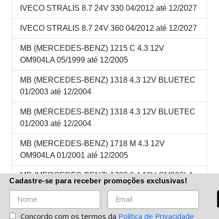
IVECO STRALIS 8.7 24V 330 04/2012 até 12/2027
IVECO STRALIS 8.7 24V 360 04/2012 até 12/2027
MB (MERCEDES-BENZ) 1215 C 4.3 12V
OM904LA 05/1999 até 12/2005
MB (MERCEDES-BENZ) 1318 4.3 12V BLUETEC
01/2003 até 12/2004
MB (MERCEDES-BENZ) 1318 4.3 12V BLUETEC
01/2003 até 12/2004
MB (MERCEDES-BENZ) 1718 M 4.3 12V
OM904LA 01/2001 até 12/2005
MB (MERCEDES-BENZ) 1728 6.4 18V OM906LA
Cadastre-se
para receber promoções
exclusivas
!
04/2003 até 01/2006
MB (MERCEDES-BENZ) 2423K 6.4 18V OM906LA
Concordo com os termos da
Política de Privacidade
05/1999 até 01/2006