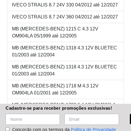
IVECO STRALIS 8.7 24V 330 04/2012 até 12/2027
IVECO STRALIS 8.7 24V 360 04/2012 até 12/2027
MB (MERCEDES-BENZ) 1215 C 4.3 12V
OM904LA 05/1999 até 12/2005
MB (MERCEDES-BENZ) 1318 4.3 12V BLUETEC
01/2003 até 12/2004
MB (MERCEDES-BENZ) 1318 4.3 12V BLUETEC
01/2003 até 12/2004
MB (MERCEDES-BENZ) 1718 M 4.3 12V
OM904LA 01/2001 até 12/2005
MB (MERCEDES-BENZ) 1728 6.4 18V OM906LA
Cadastre-se
para receber promoções
exclusivas
!
04/2003 até 01/2006
MB (MERCEDES-BENZ) 2423K 6.4 18V OM906LA
Concordo com os termos da
Política de Privacidade
05/1999 até 01/2006