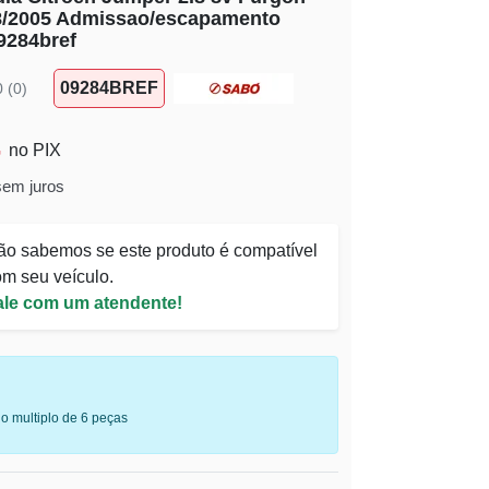
08/2005 Admissao/escapamento
9284bref
09284BREF
0 (0)
no PIX
sem juros
ão sabemos se este produto é compatível
m seu veículo.
ale com um atendente!
o multiplo de 6 peças