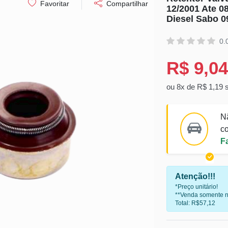
Favoritar
Compartilhar
12/2001 Ate 
Diesel Sabo 0
0.
R$ 9,04
ou 8x de R$ 1,19 
N
co
F
Atenção!!!
*Preço unitário!
**Venda somente n
Total: R$57,12