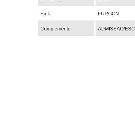
Sigla
FURGON
Complemento
ADMISSAO/ESC