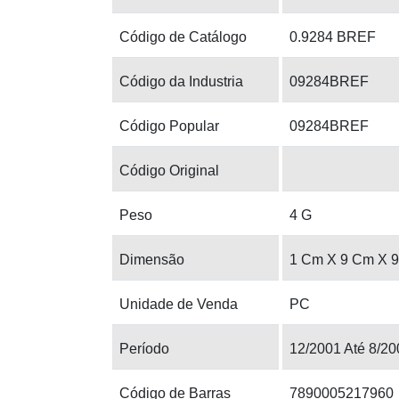
Código de Catálogo
0.9284 BREF
Código da Industria
09284BREF
Código Popular
09284BREF
Código Original
Peso
4 G
Dimensão
1 Cm X 9 Cm X 
Unidade de Venda
PC
Período
12/2001 Até 8/20
Código de Barras
7890005217960