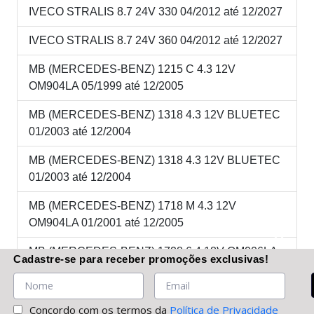
IVECO STRALIS 8.7 24V 330 04/2012 até 12/2027
IVECO STRALIS 8.7 24V 360 04/2012 até 12/2027
MB (MERCEDES-BENZ) 1215 C 4.3 12V
OM904LA 05/1999 até 12/2005
MB (MERCEDES-BENZ) 1318 4.3 12V BLUETEC
01/2003 até 12/2004
MB (MERCEDES-BENZ) 1318 4.3 12V BLUETEC
01/2003 até 12/2004
MB (MERCEDES-BENZ) 1718 M 4.3 12V
OM904LA 01/2001 até 12/2005
MB (MERCEDES-BENZ) 1728 6.4 18V OM906LA
Cadastre-se
para receber promoções
exclusivas
!
04/2003 até 01/2006
MB (MERCEDES-BENZ) 2423K 6.4 18V OM906LA
Concordo com os termos da
Política de Privacidade
05/1999 até 01/2006