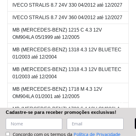
IVECO STRALIS 8.7 24V 330 04/2012 até 12/2027
IVECO STRALIS 8.7 24V 360 04/2012 até 12/2027
MB (MERCEDES-BENZ) 1215 C 4.3 12V
OM904LA 05/1999 até 12/2005
MB (MERCEDES-BENZ) 1318 4.3 12V BLUETEC
01/2003 até 12/2004
MB (MERCEDES-BENZ) 1318 4.3 12V BLUETEC
01/2003 até 12/2004
MB (MERCEDES-BENZ) 1718 M 4.3 12V
OM904LA 01/2001 até 12/2005
MB (MERCEDES-BENZ) 1728 6.4 18V OM906LA
Cadastre-se
para receber promoções
exclusivas
!
04/2003 até 01/2006
MB (MERCEDES-BENZ) 2423K 6.4 18V OM906LA
Concordo com os termos da
Política de Privacidade
05/1999 até 01/2006