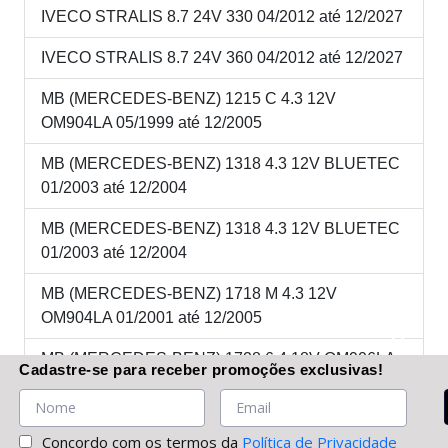
IVECO STRALIS 8.7 24V 330 04/2012 até 12/2027
IVECO STRALIS 8.7 24V 360 04/2012 até 12/2027
MB (MERCEDES-BENZ) 1215 C 4.3 12V
OM904LA 05/1999 até 12/2005
MB (MERCEDES-BENZ) 1318 4.3 12V BLUETEC
01/2003 até 12/2004
MB (MERCEDES-BENZ) 1318 4.3 12V BLUETEC
01/2003 até 12/2004
MB (MERCEDES-BENZ) 1718 M 4.3 12V
OM904LA 01/2001 até 12/2005
MB (MERCEDES-BENZ) 1728 6.4 18V OM906LA
Cadastre-se
para receber promoções
exclusivas
!
04/2003 até 01/2006
MB (MERCEDES-BENZ) 2423K 6.4 18V OM906LA
Concordo com os termos da
Política de Privacidade
05/1999 até 01/2006