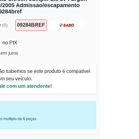
08/2005 Admissao/escapamento
9284bref
09284BREF
0 (0)
no PIX
sem juros
ão sabemos se este produto é compatível
m seu veículo.
ale com um atendente!
o multiplo de 6 peças