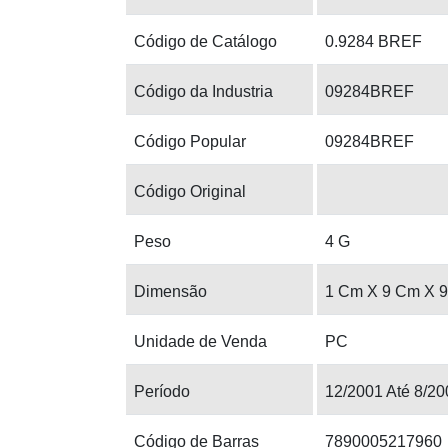
Código de Catálogo
0.9284 BREF
Código da Industria
09284BREF
Código Popular
09284BREF
Código Original
Peso
4 G
Dimensão
1 Cm X 9 Cm X 
Unidade de Venda
PC
Período
12/2001 Até 8/20
Código de Barras
7890005217960