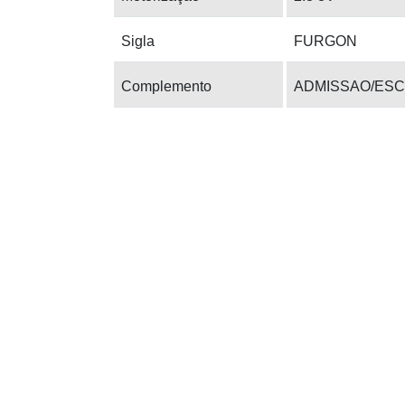
Sigla
FURGON
Complemento
ADMISSAO/ESC