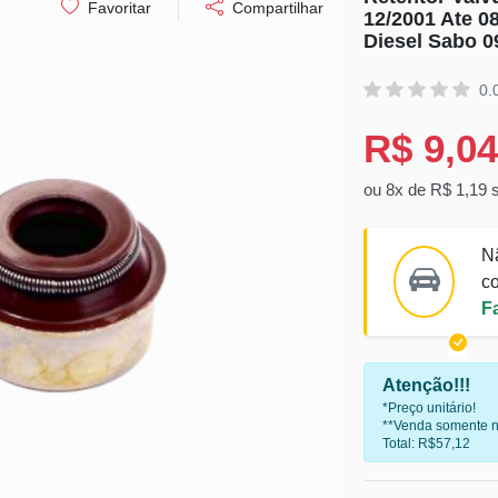
Favoritar
Compartilhar
12/2001 Ate 
Diesel Sabo 0
0.
R$ 9,04
ou 8x de R$ 1,19 
N
co
F
Atenção!!!
*Preço unitário!
**Venda somente n
Total: R$57,12