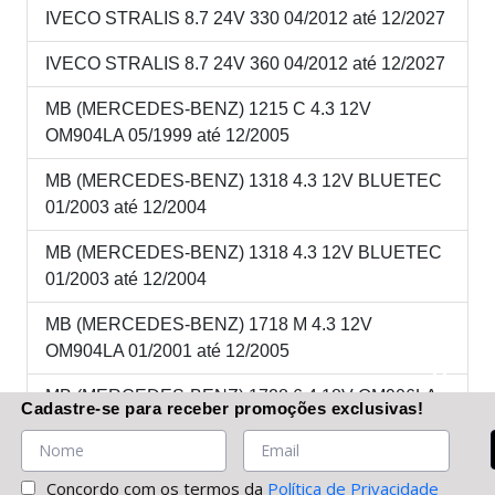
IVECO STRALIS 8.7 24V 330 04/2012 até 12/2027
IVECO STRALIS 8.7 24V 360 04/2012 até 12/2027
MB (MERCEDES-BENZ) 1215 C 4.3 12V
OM904LA 05/1999 até 12/2005
MB (MERCEDES-BENZ) 1318 4.3 12V BLUETEC
01/2003 até 12/2004
MB (MERCEDES-BENZ) 1318 4.3 12V BLUETEC
01/2003 até 12/2004
MB (MERCEDES-BENZ) 1718 M 4.3 12V
OM904LA 01/2001 até 12/2005
MB (MERCEDES-BENZ) 1728 6.4 18V OM906LA
Cadastre-se
para receber promoções
exclusivas
!
04/2003 até 01/2006
MB (MERCEDES-BENZ) 2423K 6.4 18V OM906LA
Concordo com os termos da
Política de Privacidade
05/1999 até 01/2006