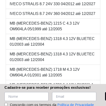
IVECO STRALIS 8.7 24V 330 04/2012 até 12/2027
IVECO STRALIS 8.7 24V 360 04/2012 até 12/2027
MB (MERCEDES-BENZ) 1215 C 4.3 12V
OM904LA 05/1999 até 12/2005
MB (MERCEDES-BENZ) 1318 4.3 12V BLUETEC
01/2003 até 12/2004
MB (MERCEDES-BENZ) 1318 4.3 12V BLUETEC
01/2003 até 12/2004
MB (MERCEDES-BENZ) 1718 M 4.3 12V
OM904LA 01/2001 até 12/2005
MB (MERCEDES-BENZ) 1728 6.4 18V OM906LA
Cadastre-se
para receber promoções
exclusivas
!
04/2003 até 01/2006
MB (MERCEDES-BENZ) 2423K 6.4 18V OM906LA
Concordo com os termos da
Política de Privacidade
05/1999 até 01/2006