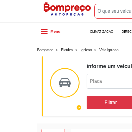
Menu
CLIMATIZACAO
DIRE
Bompreco
Eletrica
Ignicao
Vela ignicao
Informe um veícul
Filtrar