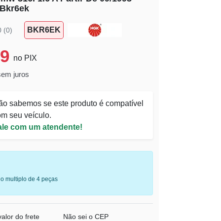
 Bkr6ek
BKR6EK
0 (0)
59
no PIX
sem juros
ão sabemos se este produto é compatível
m seu veículo.
ale com um atendente!
o multiplo de 4 peças
alor do frete
Não sei o CEP