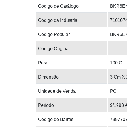
Código de Catálogo
BKR6E
Código da Industria
710107
Código Popular
BKR6E
Código Original
Peso
100 G
Dimensão
3 Cm X 
Unidade de Venda
PC
Período
9/1993 
Código de Barras
789770