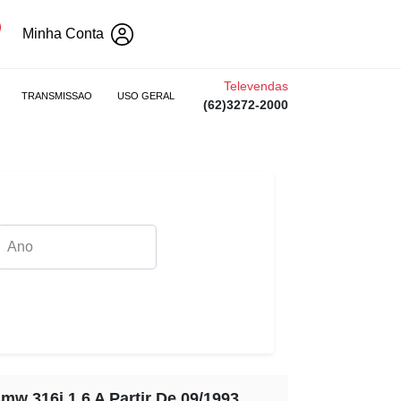
Minha Conta
Televendas
TRANSMISSAO
USO GERAL
(62)3272-2000
mw 316i 1.6 A Partir De 09/1993