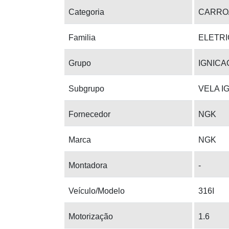
Categoria
CARRO
Familia
ELETRI
Grupo
IGNICA
Subgrupo
VELA I
Fornecedor
NGK
Marca
NGK
Montadora
-
Veículo/Modelo
316I
Motorização
1.6