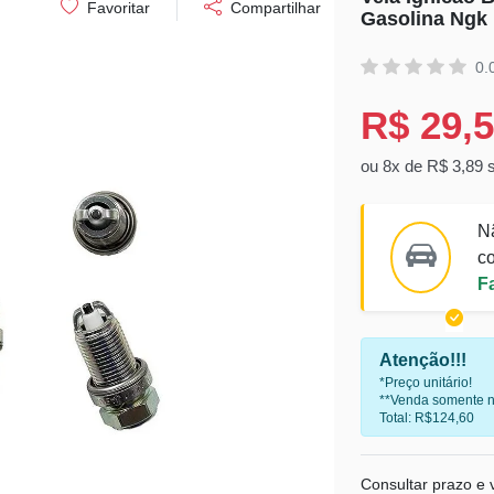
Favoritar
Compartilhar
Gasolina Ngk
0.
R$ 29,
ou 8x de R$ 3,89 
N
co
F
Atenção!!!
*Preço unitário!
**Venda somente n
Total: R$124,60
Consultar prazo e v