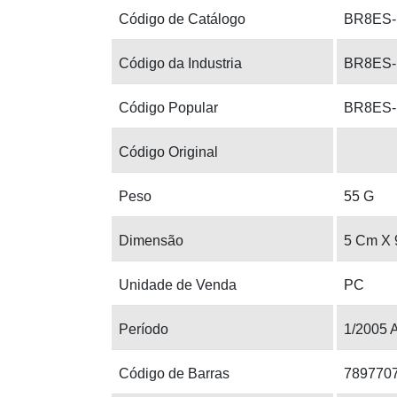
Código de Catálogo
BR8ES
Código da Industria
BR8ES
Código Popular
BR8ES
Código Original
Peso
55 G
Dimensão
5 Cm X 
Unidade de Venda
PC
Período
1/2005 
Código de Barras
789770