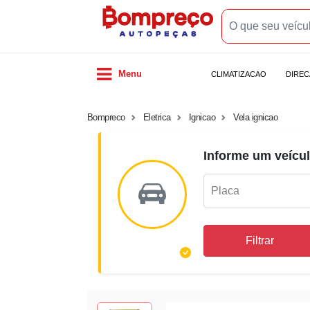
Menu
CLIMATIZACAO
DIRE
Bompreco
Eletrica
Ignicao
Vela ignicao
Informe um veícul
Filtrar