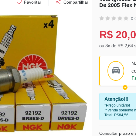
Favoritar
Compartilhar
De 2005 Flex 
0.
R$ 20,
ou 8x de R$ 2,64 
N
co
F
Atenção!!!
*Preço unitário!
**Venda somente n
Total: R$84,56
Consultar prazo e v