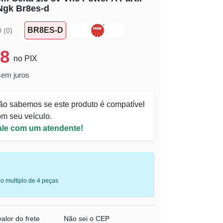
Ngk Br8es-d
BR8ES-D
0 (0)
08
no PIX
sem juros
ão sabemos se este produto é compatível
m seu veículo.
ale com um atendente!
o multiplo de 4 peças
alor do frete
Não sei o CEP