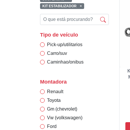
KIT ESTABILIZADOR
×
Tipo de veículo
Pick-up/utilitarios
Carro/suv
Caminhao/onibus
K
Montadora
Renault
Toyota
Gm (chevrolet)
Vw (volkswagen)
Ford