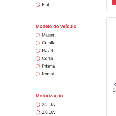
Fiat
Mb (mercedes-benz)
Citroen
Modelo do veículo
Hyundai
Master
Chrysler
Corolla
Honda
Rav-4
Audi
Corsa
Peugeot
Prisma
Kia
Kombi
Mitsubishi
F-4000
K
Palio
D
Motorização
Strada
2.3 16v
Doblo
2.0 16v
Siena