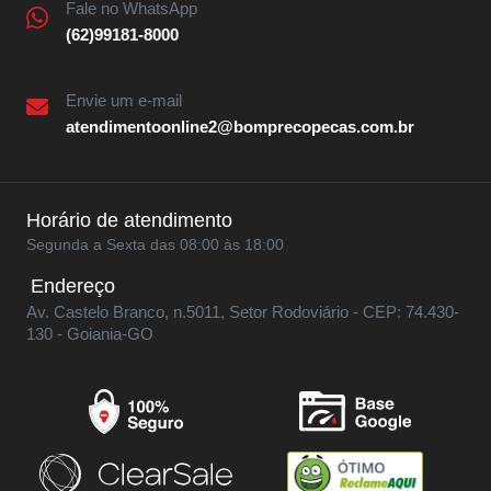
Fale no WhatsApp
(62)99181-8000
Envie um e-mail
atendimentoonline2@bomprecopecas.com.br
Horário de atendimento
Segunda a Sexta das 08:00 às 18:00
Endereço
Av. Castelo Branco, n.5011, Setor Rodoviário - CEP: 74.430-
130 - Goiania-GO